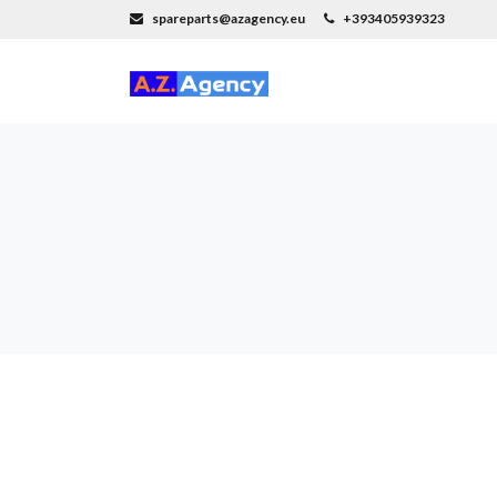
spareparts@azagency.eu
+393405939323