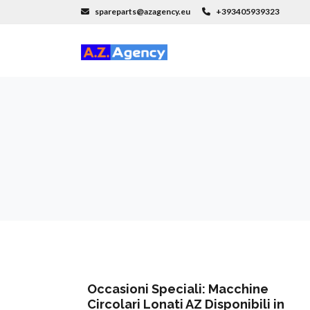
spareparts@azagency.eu
+393405939323
Occasioni Speciali: Macchine
Circolari Lonati AZ Disponibili in