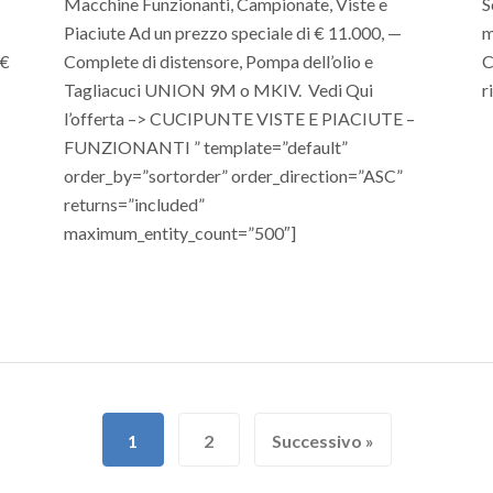
Macchine Funzionanti, Campionate, Viste e
S
Piaciute Ad un prezzo speciale di € 11.000, —
m
 €
Complete di distensore, Pompa dell’olio e
C
Tagliacuci UNION 9M o MKIV. Vedi Qui
r
l’offerta –> CUCIPUNTE VISTE E PIACIUTE –
FUNZIONANTI ” template=”default”
order_by=”sortorder” order_direction=”ASC”
returns=”included”
maximum_entity_count=”500″]
1
2
Successivo »