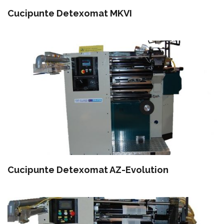
Cucipunte Detexomat MKVI
Cucipunte Detexomat AZ-Evolution