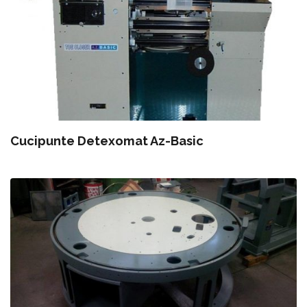
Cucipunte Detexomat Az-Basic