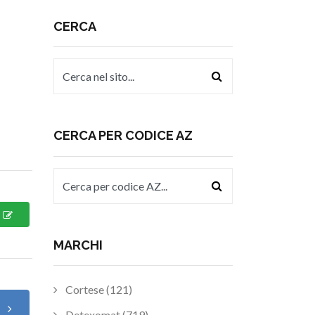
CERCA
CERCA PER CODICE AZ
MARCHI
Cortese (121)
o
Detexomat (719)