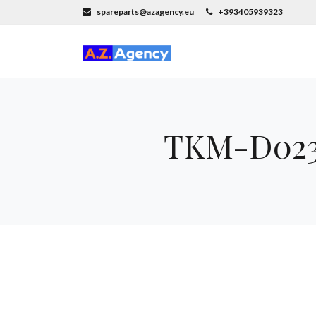
spareparts@azagency.eu
+393405939323
TKM-D0230