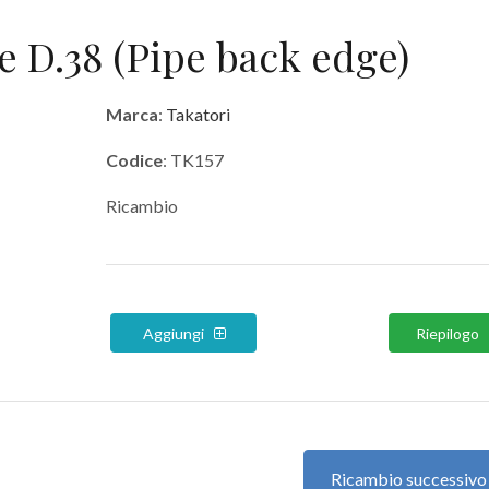
 D.38 (Pipe back edge)
Marca
:
Takatori
Codice
: TK157
Ricambio
Aggiungi
Riepilogo
Ricambio successiv