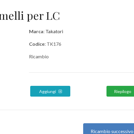
emelli per LC
Marca
:
Takatori
Codice
: TK176
Ricambio
Aggiungi
Riepilogo
Ricambio successiv