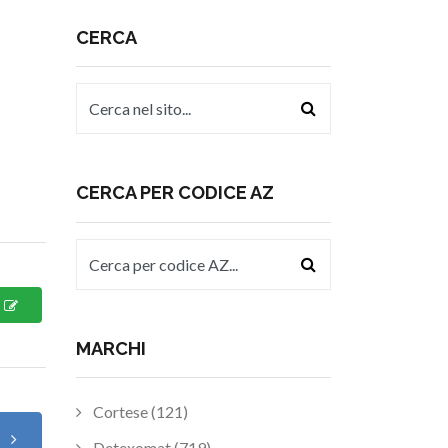
CERCA
CERCA PER CODICE AZ
MARCHI
Cortese (121)
o
Detexomat (719)