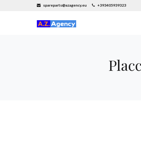
spareparts@azagency.eu
+393405939323
Placc