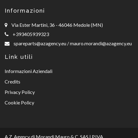
Informazioni
Via Ester Martini, 36 - 46046 Medole (MN)
+393405939323
spareparts@azagency.eu
/
mauro.morandi@azagency.eu
Link utili
Informazioni Aziendali
Credits
Privacy Policy
Cookie Policy
A.Z. Agency di Morandi Mauro & C. SAS | P.IVA