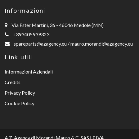
Informazioni
Via Ester Martini, 36 - 46046 Medole (MN)
+393405939323
spareparts@azagency.eu
/
mauro.morandi@azagency.eu
Link utili
Informazioni Aziendali
Credits
Privacy Policy
Cookie Policy
A.Z. Agency di Morandi Mauro & C. SAS | P.IVA