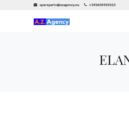
spareparts@azagency.eu
+393405939323
ELAN