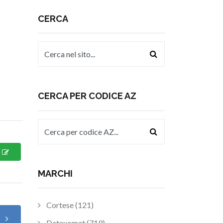
CERCA
CERCA PER CODICE AZ
MARCHI
Cortese (121)
o
Detexomat (719)