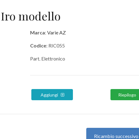
 Iro modello
Marca
:
Varie AZ
Codice
: RIC055
Part. Elettronico
Aggiungi
Riepilogo
Ricambio successiv