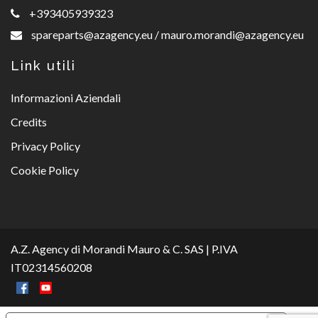
+393405939323
spareparts@azagency.eu
/
mauro.morandi@azagency.eu
Link utili
Informazioni Aziendali
Credits
Privacy Policy
Cookie Policy
A.Z. Agency di Morandi Mauro & C. SAS | P.IVA
IT02314560208