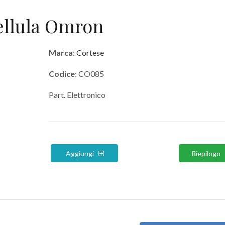
ellula Omron
Marca
:
Cortese
Codice
: CO085
Part. Elettronico
Aggiungi
Riepilogo