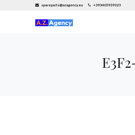
spareparts@azagency.eu
+393405939323
E3F2