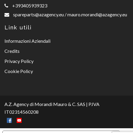
+393405939323
spareparts@azagency.eu
/
mauro.morandi@azagency.eu
Link utili
Informazioni Aziendali
Credits
Privacy Policy
Cookie Policy
A.Z. Agency di Morandi Mauro & C. SAS | P.IVA
IT02314560208