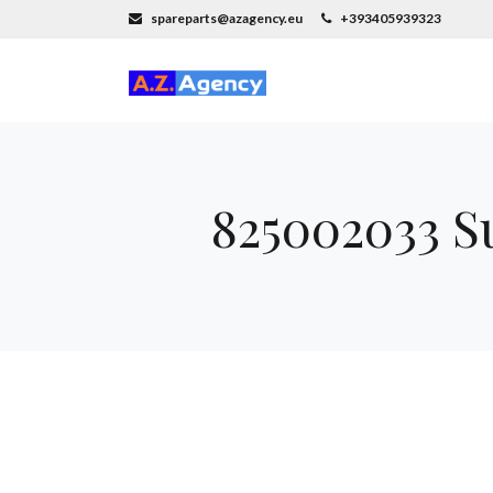
spareparts@azagency.eu
+393405939323
825002033 Su