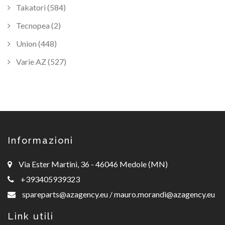
Takatori (584)
Tecnopea (2)
Union (448)
Varie AZ (527)
Informazioni
Via Ester Martini, 36 - 46046 Medole (MN)
+393405939323
spareparts@azagency.eu
/
mauro.morandi@azagency.eu
Link utili