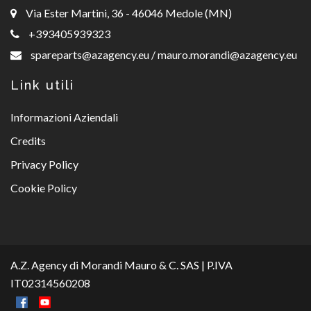
Via Ester Martini, 36 - 46046 Medole (MN)
+393405939323
spareparts@azagency.eu
/
mauro.morandi@azagency.eu
Link utili
Informazioni Aziendali
Credits
Privacy Policy
Cookie Policy
A.Z. Agency di Morandi Mauro & C. SAS | P.IVA
IT02314560208