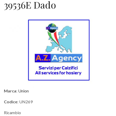
39536E Dado
Marca
:
Union
Codice
: UN269
Ricambio