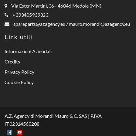
Via Ester Martini, 36 - 46046 Medole (MN)
+393405939323
spareparts@azagency.eu
/
mauro.morandi@azagency.eu
Link utili
Informazioni Aziendali
Credits
Privacy Policy
Cookie Policy
A.Z. Agency di Morandi Mauro & C. SAS | P.IVA
IT02314560208