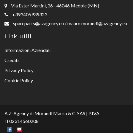
Via Ester Martini, 36 - 46046 Medole (MN)
+393405939323
spareparts@azagency.eu
/
mauro.morandi@azagency.eu
Link utili
Informazioni Aziendali
Credits
Privacy Policy
Cookie Policy
A.Z. Agency di Morandi Mauro & C. SAS | P.IVA
IT02314560208