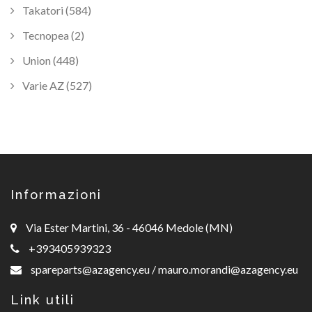
Takatori (584)
Tecnopea (2)
Union (448)
Varie AZ (527)
Informazioni
Via Ester Martini, 36 - 46046 Medole (MN)
+393405939323
spareparts@azagency.eu
/
mauro.morandi@azagency.eu
Link utili