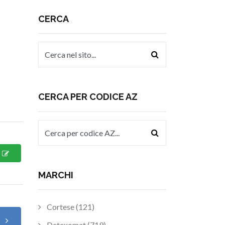
CERCA
CERCA PER CODICE AZ
MARCHI
Cortese (121)
o
Detexomat (719)