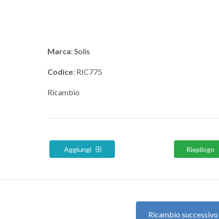
Marca
:
Solis
Codice
: RIC775
Ricambio
Aggiungi
Riepilogo
Ricambio successiv