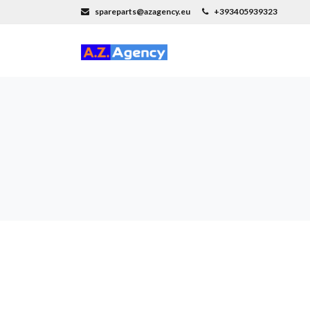
spareparts@azagency.eu
+393405939323