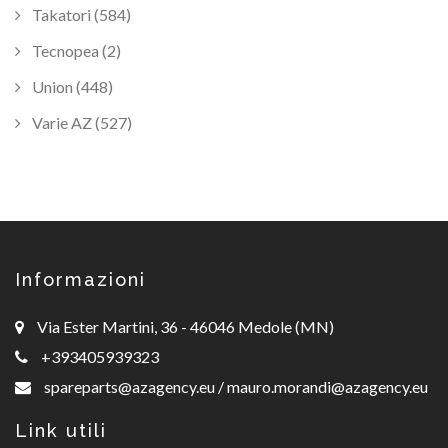
Takatori (584)
Tecnopea (2)
Union (448)
Varie AZ (527)
Informazioni
Via Ester Martini, 36 - 46046 Medole (MN)
+393405939323
spareparts@azagency.eu
/
mauro.morandi@azagency.eu
Link utili