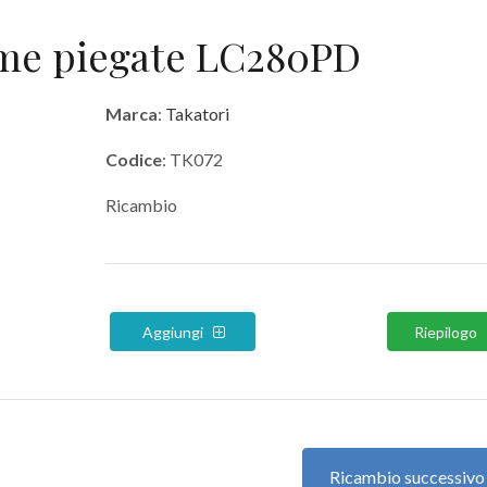
rme piegate LC280PD
Marca
:
Takatori
Codice
: TK072
Ricambio
Aggiungi
Riepilogo
Ricambio successiv