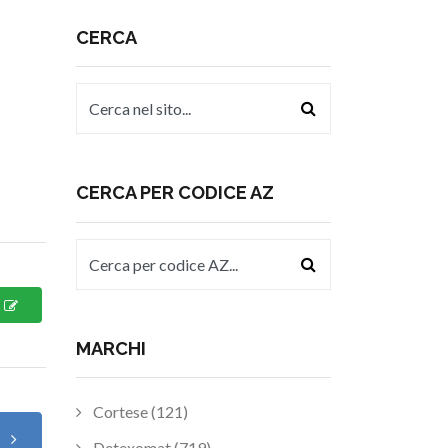
CERCA
CERCA PER CODICE AZ
MARCHI
Cortese (121)
o
Detexomat (719)