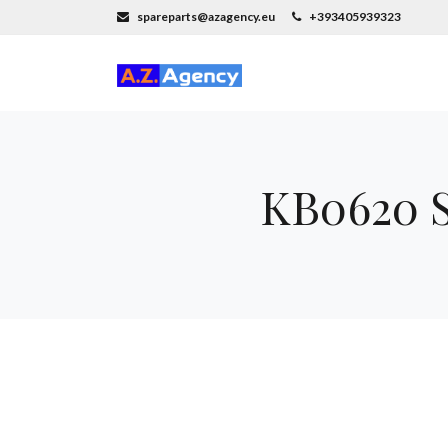
spareparts@azagency.eu
+393405939323
KB0620 S